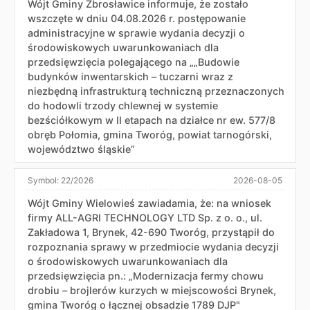
Wójt Gminy Zbrosławice informuje, że zostało
wszczęte w dniu 04.08.2026 r. postępowanie
administracyjne w sprawie wydania decyzji o
środowiskowych uwarunkowaniach dla
przedsięwzięcia polegającego na „„Budowie
budynków inwentarskich – tuczarni wraz z
niezbędną infrastrukturą techniczną przeznaczonych
do hodowli trzody chlewnej w systemie
bezściółkowym w II etapach na działce nr ew. 577/8
obręb Połomia, gmina Tworóg, powiat tarnogórski,
województwo śląskie”
Symbol:
22/2026
2026-08-05
Wójt Gminy Wielowieś zawiadamia, że: na wniosek
firmy ALL-AGRI TECHNOLOGY LTD Sp. z o. o., ul.
Zakładowa 1, Brynek, 42-690 Tworóg, przystąpił do
rozpoznania sprawy w przedmiocie wydania decyzji
o środowiskowych uwarunkowaniach dla
przedsięwzięcia pn.: „Modernizacja fermy chowu
drobiu – brojlerów kurzych w miejscowości Brynek,
gmina Tworóg o łącznej obsadzie 1789 DJP"