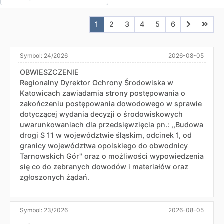
Aktualna strona nr 1
Przejdź do strony nr 2
Przejdź do strony nr 3
Przejdź do strony nr 4
Przejdź do strony n
Przejdź do stro
Przejdź do
Przejd
1
2
3
4
5
6
Symbol:
24/2026
2026-08-05
OBWIESZCZENIE
Regionalny Dyrektor Ochrony Środowiska w
Katowicach zawiadamia strony postępowania o
zakończeniu postępowania dowodowego w sprawie
dotyczącej wydania decyzji o środowiskowych
uwarunkowaniach dla przedsięwzięcia pn.: ,,Budowa
drogi S 11 w województwie śląskim, odcinek 1, od
granicy województwa opolskiego do obwodnicy
Tarnowskich Gór" oraz o możliwości wypowiedzenia
się co do zebranych dowodów i materiałów oraz
zgłoszonych żądań.
Symbol:
23/2026
2026-08-05