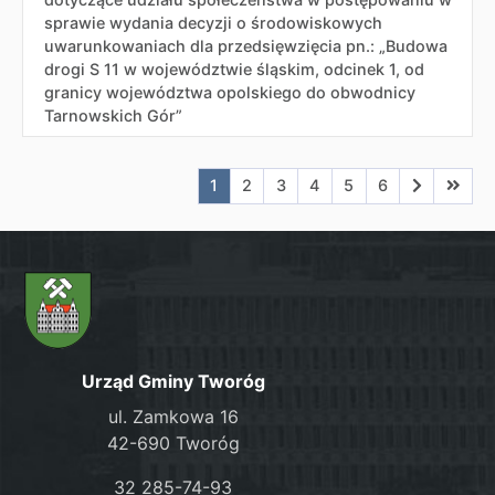
sprawie wydania decyzji o środowiskowych
uwarunkowaniach dla przedsięwzięcia pn.: „Budowa
drogi S 11 w województwie śląskim, odcinek 1, od
granicy województwa opolskiego do obwodnicy
Tarnowskich Gór”
Aktualna strona nr 1
Przejdź do strony nr 2
Przejdź do strony nr 3
Przejdź do strony nr 4
Przejdź do strony n
Przejdź do stro
Przejdź do
Przejd
1
2
3
4
5
6
Urząd Gminy Tworóg
ul. Zamkowa 16
42-690 Tworóg
32 285-74-93