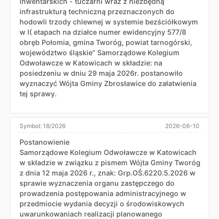
inwentarskich - tuczarni wraz z niezbędną
infrastrukturą techniczną przeznaczonych do
hodowli trzody chlewnej w systemie bezściółkowym
w I( etapach na działce numer ewidencyjny 577/8
obręb Połomia, gmina Tworóg, powiat tarnogórski,
województwo śląskie" Samorządowe Kolegium
Odwoławcze w Katowicach w składzie: na
posiedzeniu w dniu 29 maja 2026r. postanowiło
wyznaczyć Wójta Gminy Zbrosławice do załatwienia
tej sprawy.
Symbol:
18/2026
2026-06-10
Postanowienie
Samorządowe Kolegium Odwoławcze w Katowicach
w składzie w związku z pismem Wójta Gminy Tworóg
z dnia 12 maja 2026 r., znak: Grp.OŚ.6220.5.2026 w
sprawie wyznaczenia organu zastępczego do
prowadzenia postępowania administracyjnego w
przedmiocie wydania decyzji o środowiskowych
uwarunkowaniach realizacji planowanego