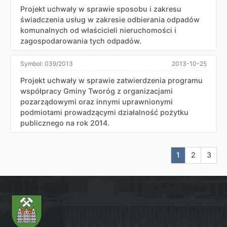
Projekt uchwały w sprawie sposobu i zakresu
świadczenia usług w zakresie odbierania odpadów
komunalnych od właścicieli nieruchomości i
zagospodarowania tych odpadów.
Symbol:
039/2013
2013-10-25
Projekt uchwały w sprawie zatwierdzenia programu
współpracy Gminy Tworóg z organizacjami
pozarządowymi oraz innymi uprawnionymi
podmiotami prowadzącymi działalność pożytku
publicznego na rok 2014.
Aktualna stron
Przejdź do
Przej
1
2
3