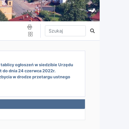
Wpisz tekst do wyszukania
Szukaj
 tablicy ogłoszeń w siedzibie Urzędu
t do dnia 24 czerwca 2022r.
bycia w drodze przetargu ustnego