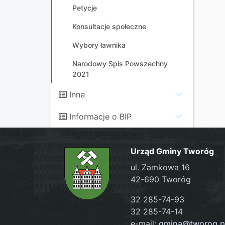
Petycje
Konsultacje społeczne
Wybory ławnika
Narodowy Spis Powszechny
2021
Inne
Informacje o BIP
Urząd Gminy Tworóg
ul. Zamkowa 16
42-690 Tworóg
32 285-74-93
32 285-74-14
e-mail:
gmina@tworog.p