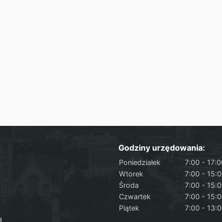
Godziny urzędowania:
Poniedziałek
7:00 - 17:
Wtorek
7:00 - 15:
Środa
7:00 - 15:
Czwartek
7:00 - 15:
Piątek
7:00 - 13:
l