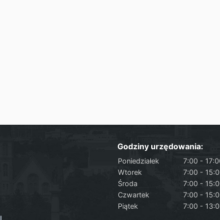
Godziny urzędowania:
Poniedziałek
7:00 - 17:
Wtorek
7:00 - 15:
Środa
7:00 - 15:
Czwartek
7:00 - 15:
Piątek
7:00 - 13:
l