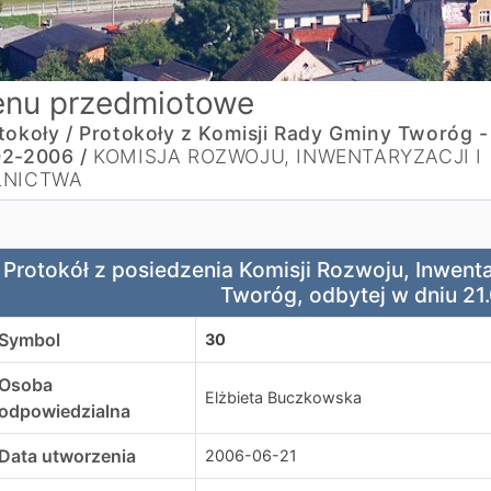
nu przedmiotowe
tokoły /
Protokoły z Komisji Rady Gminy Tworóg -
2-2006 /
KOMISJA ROZWOJU, INWENTARYZACJI I
LNICTWA
rotokół z posiedzenia Komisji Rozwoju, Inwentaryzacji i R
Protokół z posiedzenia Komisji Rozwoju, Inwenta
Tworóg, odbytej w dniu 21.
Symbol
30
Osoba
Elżbieta Buczkowska
odpowiedzialna
Data utworzenia
2006-06-21