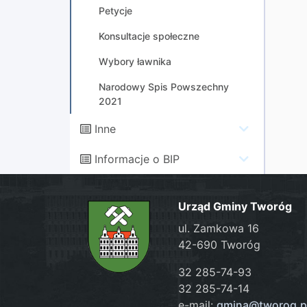
Petycje
Konsultacje społeczne
Wybory ławnika
Narodowy Spis Powszechny
2021
Inne
Informacje o BIP
Urząd Gminy Tworóg
ul. Zamkowa 16
42-690 Tworóg
32 285-74-93
32 285-74-14
e-mail:
gmina@tworog.p