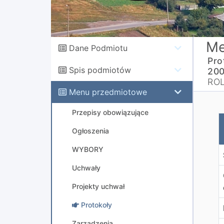
Me
Dane Podmiotu
Pro
Spis podmiotów
200
RO
Menu przedmiotowe
Przepisy obowiązujące
P
Ogłoszenia
WYBORY
Uchwały
Projekty uchwał
Protokoły
Zarządzenia