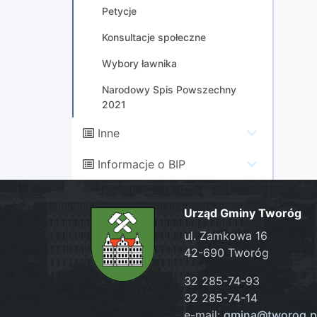
Petycje
Konsultacje społeczne
Wybory ławnika
Narodowy Spis Powszechny
2021
Inne
Informacje o BIP
Urząd Gminy Tworóg
ul. Zamkowa 16
42-690 Tworóg
32 285-74-93
32 285-74-14
e-mail:
gmina@tworog.p