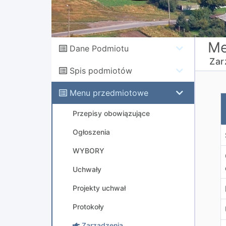
Me
Dane Podmiotu
Zar
Spis podmiotów
Menu przedmiotowe
Z
Przepisy obowiązujące
Ogłoszenia
WYBORY
Uchwały
Projekty uchwał
Protokoły
Zarządzenia