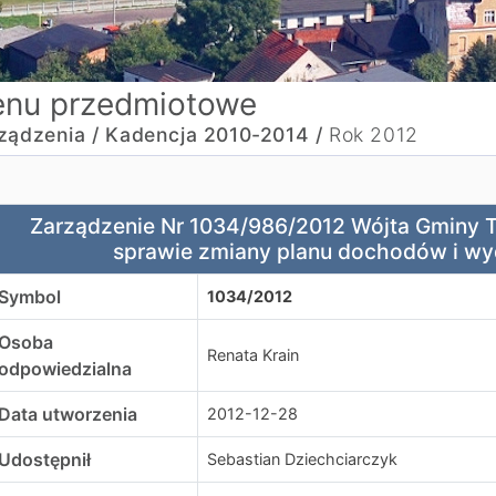
nu przedmiotowe
ządzenia /
Kadencja 2010-2014 /
Rok 2012
arządzenie Nr 1034/986/2012 Wójta Gminy Tworóg z dnia 2
Zarządzenie Nr 1034/986/2012 Wójta Gminy Tw
sprawie zmiany planu dochodów i wy
Symbol
1034/2012
Osoba
Renata Krain
odpowiedzialna
Data utworzenia
2012-12-28
Udostępnił
Sebastian Dziechciarczyk