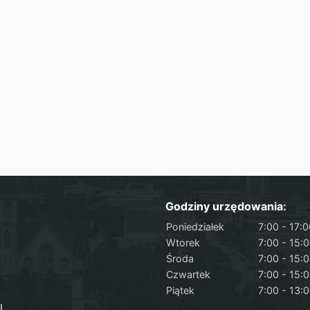
Godziny urzędowania:
Poniedziałek
7:00 - 17:
Wtorek
7:00 - 15:
Środa
7:00 - 15:
Czwartek
7:00 - 15:
Piątek
7:00 - 13:
l