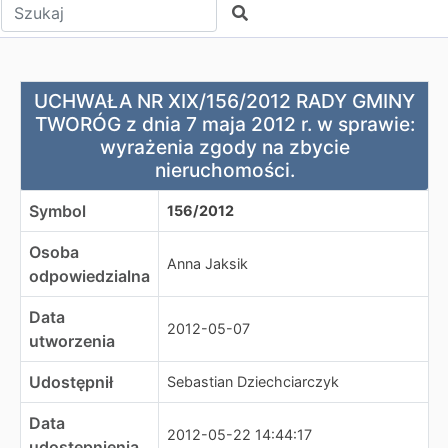
Wpisz tekst do wyszukania
Szukaj
UCHWAŁA NR XIX/156/2012 RADY GMINY TWORÓG z dnia 7
UCHWAŁA NR XIX/156/2012 RADY GMINY
TWORÓG z dnia 7 maja 2012 r. w sprawie:
wyrażenia zgody na zbycie
nieruchomości.
Symbol
156/2012
Osoba
Anna Jaksik
odpowiedzialna
Data
2012-05-07
utworzenia
Udostępnił
Sebastian Dziechciarczyk
Data
2012-05-22 14:44:17
udostępnienia