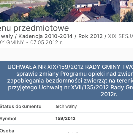
nu przedmiotowe
wały /
Kadencja 2010-2014 /
Rok 2012 /
XIX SESJ
Y GMINY - 07.05.2012 r.
CHWAŁA NR XIX/159/2012 RADY GMINY TWORÓG z dnia 7 maja
UCHWAŁA NR XIX/159/2012 RADY GMINY TWORÓ
sprawie zmiany Programu opieki nad zwie
zapobiegania bezdomności zwierząt na teren
przyjętego Uchwałą nr XVII/135/2012 Rady Gm
2012r.
Status dokumentu
archiwalny
Symbol
159/2012
Osoba