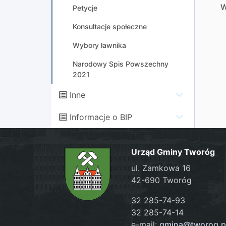
W
Petycje
Konsultacje społeczne
Wybory ławnika
Narodowy Spis Powszechny
2021
Inne
Informacje o BIP
Urząd Gminy Tworóg
ul. Zamkowa 16
42-690 Tworóg
32 285-74-93
32 285-74-14
e-mail:
gmina@tworog.p