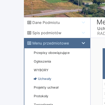
Me
Dane Podmiotu
Uch
Spis podmiotów
RAD
Menu przedmiotowe
U
Przepisy obowiązujące
Ogłoszenia
WYBORY
Uchwały
Projekty uchwał
Protokoły
Zarządzenia