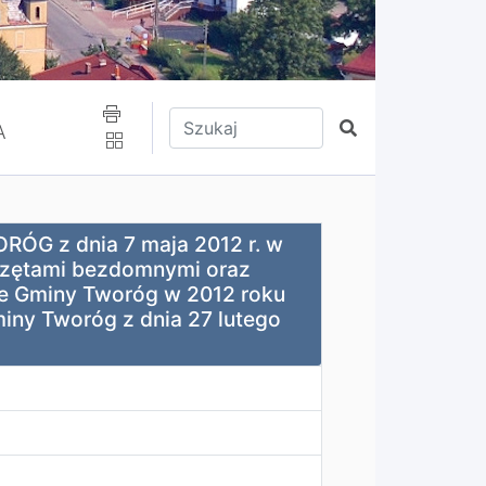
Wpisz tekst do wyszukania
Szukaj
A
 2012 r. w sprawie zmiany Programu opieki nad zwierzę
G z dnia 7 maja 2012 r. w
rzętami bezdomnymi oraz
ie Gminy Tworóg w 2012 roku
iny Tworóg z dnia 27 lutego