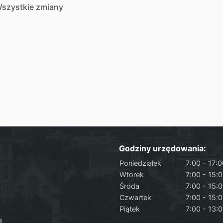
szystkie zmiany
Godziny urzędowania:
Poniedziałek
7:00 - 17:
Wtorek
7:00 - 15:
Środa
7:00 - 15:
Czwartek
7:00 - 15:
Piątek
7:00 - 13:
l